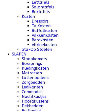
Eettafels
Salontafels
Bartafels
Kasten
Dressoirs
Tv Kasten
Buffetkasten
Vakkenkasten
Bergkasten
Vitrinekasten
Sta-Op Stoelen
SLAPEN
Slaapkamers
Boxsprings
Kledingkasten
Matrassen
Lattenbodems
Zorgbedden
Ledikanten
Commodes
Nachtkastjes
Hoofdkussens
Dekbedden
Bedtextiel