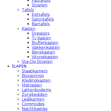
Fauteuils
Stoelen
Tafels
Eettafels
Salontafels
Bartafels
Kasten
Dressoirs
Tv Kasten
Buffetkasten
Vakkenkasten
Bergkasten
Vitrinekasten
Sta-Op Stoelen
SLAPEN
Slaapkamers
Boxsprings
Kledingkasten
Matrassen
Lattenbodems
Zorgbedden
Ledikanten
Commodes
Nachtkastjes