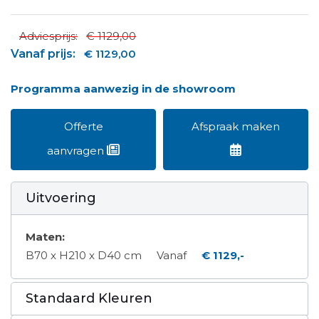
Adviesprijs:
€ 1129,00
Vanaf prijs:
€ 1129,00
Programma aanwezig in de showroom
Offerte
Afspraak maken
aanvragen
Uitvoering
Maten:
B70 x H210 x D40 cm
Vanaf
€ 1129,-
Standaard Kleuren