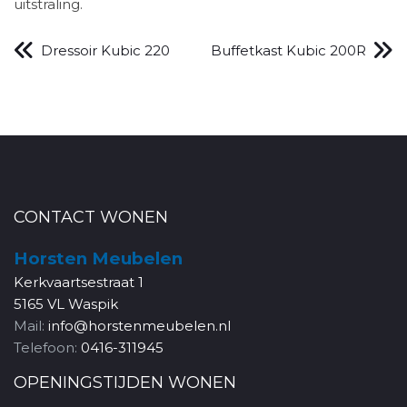
uitstraling.
Dressoir Kubic 220
Buffetkast Kubic 200R
CONTACT WONEN
Horsten Meubelen
Kerkvaartsestraat 1
5165 VL Waspik
Mail:
info@horstenmeubelen.nl
Telefoon:
0416-311945
OPENINGSTIJDEN WONEN