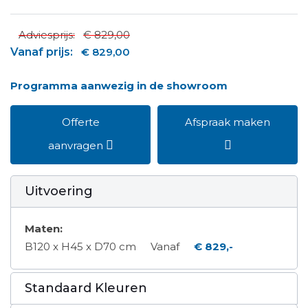
Adviesprijs:
€ 829,00
Vanaf prijs:
€ 829,00
Programma aanwezig in de showroom
Offerte
Afspraak maken
aanvragen
Uitvoering
Maten:
B120 x H45 x D70 cm
Vanaf
€ 829,-
Standaard Kleuren