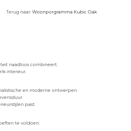
Terug naar:
Woonporgramma Kubic Oak
iteit naadloos combineert.
lk interieur.
nimalistische en moderne ontwerpen.
levensduur.
ieurstijlen past.
oeften te voldoen.