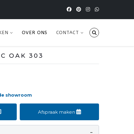
KEN
OVER ONS
CONTACT
IC OAK 303
 de showroom
Afspraak maken