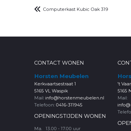
Computerkast Kubic Oak 319
CONTACT WONEN
CON
Horsten Meubelen
Hors
Kerkvaartsestraat 1
't Vaa
5165 VL Waspik
5165 
Mail:
info@horstenmeubelen.nl
Mail:
Telefoon:
0416-311945
info@
Telef
OPENINGSTIJDEN WONEN
OPE
Ma.
13.00 - 17.00 uur