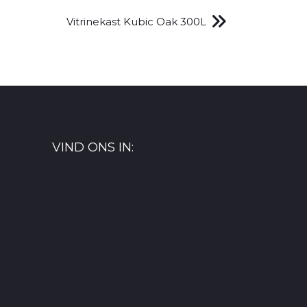
Vitrinekast Kubic Oak 300L
VIND ONS IN: