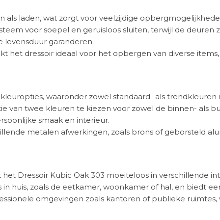
 als laden, wat zorgt voor veelzijdige opbergmogelijkhede
ysteem voor soepel en geruisloos sluiten, terwijl de deuren
e levensduur garanderen.
het dressoir ideaal voor het opbergen van diverse items, va
kleuropties, waaronder zowel standaard- als trendkleuren in
e van twee kleuren te kiezen voor zowel de binnen- als bui
oonlijke smaak en interieur.
illende metalen afwerkingen, zoals brons of geborsteld alu
 het Dressoir Kubic Oak 303 moeiteloos in verschillende inte
 in huis, zoals de eetkamer, woonkamer of hal, en biedt een
ofessionele omgevingen zoals kantoren of publieke ruimtes,