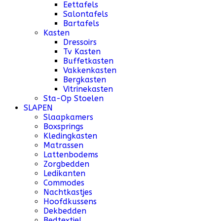
Eettafels
Salontafels
Bartafels
Kasten
Dressoirs
Tv Kasten
Buffetkasten
Vakkenkasten
Bergkasten
Vitrinekasten
Sta-Op Stoelen
SLAPEN
Slaapkamers
Boxsprings
Kledingkasten
Matrassen
Lattenbodems
Zorgbedden
Ledikanten
Commodes
Nachtkastjes
Hoofdkussens
Dekbedden
Bedtextiel