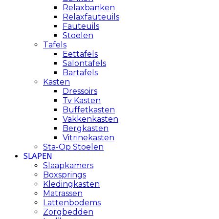
Relaxbanken
Relaxfauteuils
Fauteuils
Stoelen
Tafels
Eettafels
Salontafels
Bartafels
Kasten
Dressoirs
Tv Kasten
Buffetkasten
Vakkenkasten
Bergkasten
Vitrinekasten
Sta-Op Stoelen
SLAPEN
Slaapkamers
Boxsprings
Kledingkasten
Matrassen
Lattenbodems
Zorgbedden