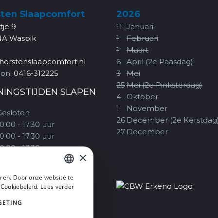
ten Slaapcomfort
2026
rtje 9
11
Januari
NA Waspik
1
Februari
1
Maart
horstenslaapcomfort.nl
6
April (2e Paasdag)
oon:
0416-312225
3
Mei
25
Mei (2e Pinksterdag)
NINGSTIJDEN SLAPEN
4
Oktober
1
November
Gesloten
26
December (2e Kerstdag
0.00 - 17.30 uur
27
December
0.00 - 17.30 uur
0.00 - 17.30 uur
×
10.00 - 20.00 uur
09.30 - 17.00 uur
ren. Door onze website te
1.00 - 17.00 uur
DUTCH
 Cookiebeleid.
Lees verder
Alleen op Koopzondagen
DUTCH
GETING