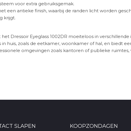
systeem voor extra gebruiksgemak.
et een antieke finish, waarbij de randen licht worden ges
 krijgt.
 het Dressoir Eyeglass 1002DR moeiteloos in verschillende in
 in huis, zoals de eetkamer, woonkamer of hal, en biedt een
ofessionele omgevingen zoals kantoren of publieke ruimtes,
TACT SLAPEN
KOOPZONDAGEN