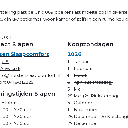
stelling past de Chic 069 boekenkast moeiteloos in diverse i
uk in uw eetkamer, woonkamer of zelfs in een ruime keuke
ic 001L
act Slapen
Koopzondagen
ten Slaapcomfort
2026
tje 9
11
Januari
NA Waspik
1
Februari
nfo@horstenslaapcomfort.nl
1
Maart
oon:
0416-312225
6
April (2e Paasdag)
3
Mei
ingstijden Slapen
25
Mei (2e Pinksterdag)
esloten
4
Oktober
0.00 - 17.30 uur
1
November
0.00 - 17.30 uur
26
December (2e Kerstdag
0.00 - 17.30 uur
27
December