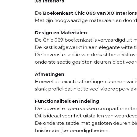
Xo Interiors
De
Boekenkast Chic 069 van XO Interiors
Met zijn hoogwaardige materialen en doorda
Design en Materialen
De Chic 069 boekenkast is vervaardigd uit m
De kast is afgewerkt in een elegante witte t
De bovenste sectie van de kast beschikt over
onderste sectie gesloten deuren biedt voor
Afmetingen
Hoewel de exacte afmetingen kunnen varië
slank profiel dat niet te veel vloeroppervla
Functionaliteit en Indeling
De bovenste open vakken compartimenten m
Dit is ideaal voor het uitstallen van waardev
De onderste sectie met gesloten deuren bied
huishoudelijke benodigdheden.