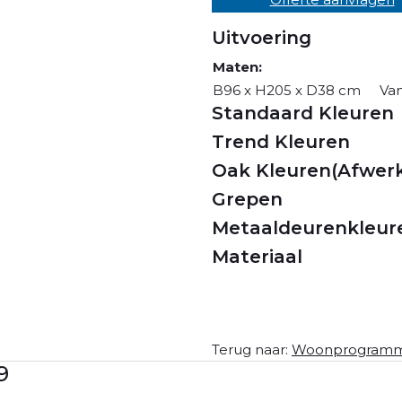
Uitvoering
Maten:
B96 x H205 x D38 cm
Va
Standaard Kleuren
Trend Kleuren
Oak Kleuren(Afwerk
Grepen
Metaaldeurenkleur
Materiaal
Terug naar:
Woonprogramm
9