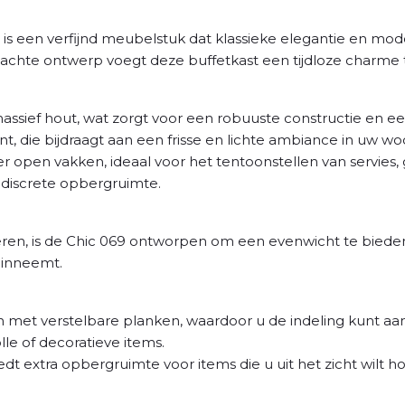
is een verfijnd meubelstuk dat klassieke elegantie en mod
chte ontwerp voegt deze buffetkast een tijdloze charme to
assief hout, wat zorgt voor een robuuste constructie en een
int, die bijdraagt aan een frisse en lichte ambiance in uw w
 open vakken, ideaal voor het tentoonstellen van servies, g
 discrete opbergruimte.
ren, is de Chic 069 ontworpen om een evenwicht te bied
k inneemt.
et verstelbare planken, waardoor u de indeling kunt aa
olle of decoratieve items.
t extra opbergruimte voor items die u uit het zicht wilt ho