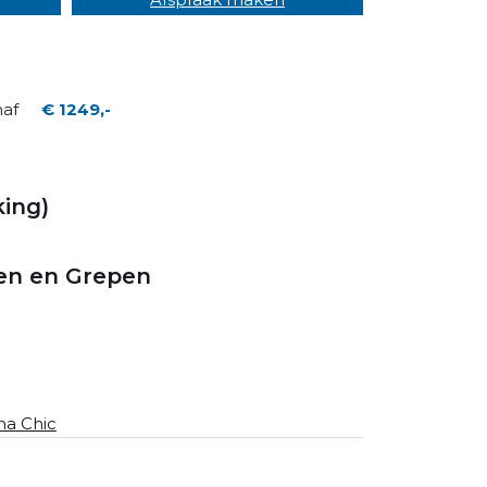
naf
€ 1249,-
ing)
en en Grepen
a Chic