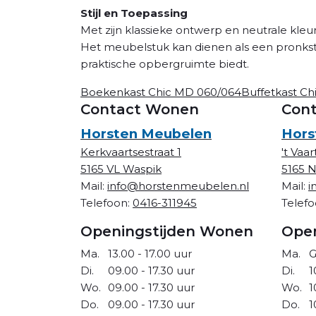
Stijl en Toepassing
Met zijn klassieke ontwerp en neutrale kleur
Het meubelstuk kan dienen als een pronkst
praktische opbergruimte biedt.
Boekenkast Chic MD 060/064
Buffetkast Ch
Contact Wonen
Cont
Horsten Meubelen
Hors
Kerkvaartsestraat 1
't Vaar
5165 VL Waspik
5165 
Mail:
info@horstenmeubelen.nl
Mail:
i
Telefoon:
0416-311945
Telef
Openingstijden Wonen
Open
Ma.
13.00 - 17.00 uur
Ma.
G
Di.
09.00 - 17.30 uur
Di.
1
Wo.
09.00 - 17.30 uur
Wo.
1
Do.
09.00 - 17.30 uur
Do.
1