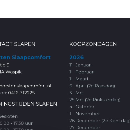
TACT SLAPEN
KOOPZONDAGEN
ten Slaapcomfort
2026
rtje 9
11
Januari
NA Waspik
1
Februari
1
Maart
horstenslaapcomfort.nl
6
April (2e Paasdag)
oon:
0416-312225
3
Mei
25
Mei (2e Pinksterdag)
NINGSTIJDEN SLAPEN
4
Oktober
1
November
Gesloten
26
December (2e Kerstdag
0.00 - 17.30 uur
27
December