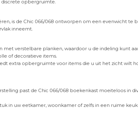
 discrete opbergruimte.
ren, is de Chic 066/068 ontworpen om een evenwicht te 
ervlak inneemt.
met verstelbare planken, waardoor u de indeling kunt a
olle of decoratieve items.
t extra opbergruimte voor items die u uit het zicht wilt ho
stelling past de Chic 066/068 boekenkast moeiteloos in divers
uk in uw eetkamer, woonkamer of zelfs in een ruime keuke