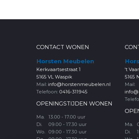
CONTACT WONEN
CON
Horsten Meubelen
Hors
Kerkvaartsestraat 1
't Vaa
5165 VL Waspik
5165 
Mail:
info@horstenmeubelen.nl
Mail:
Telefoon:
0416-311945
info@
Telef
OPENINGSTIJDEN WONEN
OPE
Ma.
13.00 - 17.00 uur
Di.
09.00 - 17.30 uur
Ma.
Wo.
09.00 - 17.30 uur
Di.
1