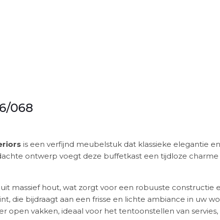
6/068
riors
is een verfijnd meubelstuk dat klassieke elegantie e
chte ontwerp voegt deze buffetkast een tijdloze charme to
it massief hout, wat zorgt voor een robuuste constructie e
int, die bijdraagt aan een frisse en lichte ambiance in uw w
r open vakken, ideaal voor het tentoonstellen van servies, 