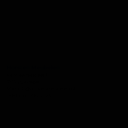
Buffetkast Chic Oak 101L
CONTACT WONEN
Horsten Meubelen
Kerkvaartsestraat 1
5165 VL Waspik
Mail:
info@horstenmeubelen.nl
Telefoon:
0416-311945
OPENINGSTIJDEN WONEN