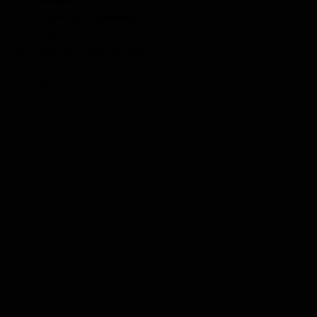
1
Maart
6
April (2e Paasdag)
3
Mei
25
Mei (2e Pinksterdag)
4
Oktober
1
November
26
December (2e Kerstdag)
27
December
VIND ONS IN: