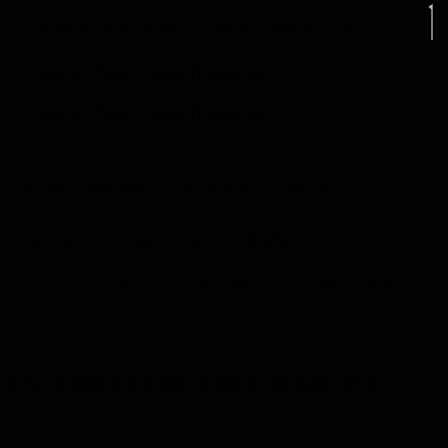
Wonen 0416 311945
Slapen 0416 312225
HOME
WONEN
SLAPEN
OUTLET
MERKEN
OVER ONS
CONTACT
TV DRESSOIR CHIC OAK 131