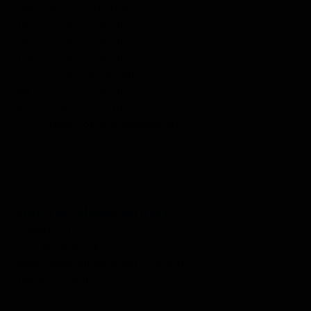
Ma.
13.00 - 17.00 uur
Di.
09.00 - 17.30 uur
Wo.
09.00 - 17.30 uur
Do.
09.00 - 17.30 uur
Vr.
09.00 - 20.00 uur
Za.
09.30 - 17.00 uur
Zo.
11.00 - 17.00 uur
Alleen op Koopzondagen
CONTACT SLAPEN
Horsten Slaapcomfort
't Vaartje 9
5165 NA Waspik
Mail:
info@horstenslaapcomfort.nl
Telefoon:
0416-312225