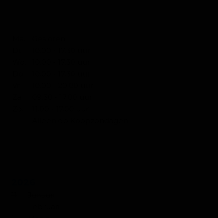
OPENINGSTIJDEN SLAPEN
Ma.
Gesloten
Di.
10.00 - 17.30 uur
Wo.
10.00 - 17.30 uur
Do.
10.00 - 17.30 uur
Vr.
10.00 - 20.00 uur
Za.
09.30 - 17.00 uur
Zo.
11.00 - 17.00 uur
Alleen op Koopzondagen
KOOPZONDAGEN
2026
11
Januari
1
Februari