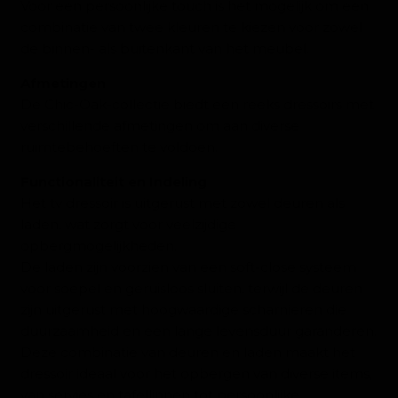
Voor een persoonlijke touch is het mogelijk om een
combinatie van twee kleuren te kiezen voor zowel
de binnen- als buitenkant van het meubel.
Afmetingen
De Chic-Oak-collectie biedt een reeks dressoirs met
verschillende afmetingen om aan diverse
ruimtebehoeften te voldoen.
Functionaliteit en Indeling
Het tv dressoir is uitgerust met zowel deuren als
laden, wat zorgt voor veelzijdige
opbergmogelijkheden.
De laden zijn voorzien van een soft-close systeem
voor soepel en geruisloos sluiten, terwijl de deuren
zijn uitgerust met hoogwaardige scharnieren die
duurzaamheid en een lange levensduur garanderen.
Deze combinatie van deuren en laden maakt het
dressoir ideaal voor het opbergen van diverse items,
van servies en tafellinnen tot persoonlijke