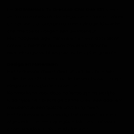
De
XO Interiors Tv Dressoir Chic Oak 131
is een
verfijnd meubelstuk dat elegantie en functionaliteit
combineert, ontworpen om een vleugje klassieke
charme toe te voegen aan uw interieur.
Met hoogwaardige materialen en een doordacht
ontwerp biedt dit dressoir zowel esthetische
aantrekkingskracht als praktische opbergruimte.
Design en Materialen
Het tv dressoir maakt deel uit van de Chic-Oak-
collectie van XO Interiors, die bekend staat om zijn
elegante en stijlvolle ontwerpen.
Kenmerkend voor deze collectie zijn de sierlijke
kroonlijsten en prachtige cannelures, waardoor elk
meubelstuk een tijdloze uitstraling heeft.
Het tv dressoir is vervaardigd uit massief hout en
afgewerkt met een zijdeglans lak, beschikbaar in
zowel standaard- als trendy kleuren.