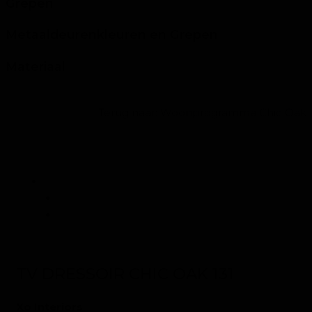
Grepen
Metaaldeurenkleuren en Grepen
Materiaal
Terug naar:
Woonprogramma Chic Oak
TV DRESSOIR CHIC OAK 131
Xo Interiors