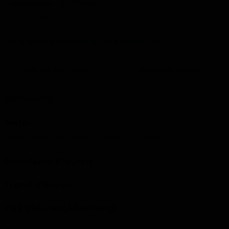
Adviesprijs:
€ 1279,00
Vanaf prijs:
€ 1279,00
Programma aanwezig in de showroom
Offerte aanvragen
Afspraak maken
Uitvoering
Maten:
B180 x H60 x D45 cm
Vanaf
€ 1279,-
Standaard Kleuren
Trend Kleuren
Oak Kleuren(Afwerking)