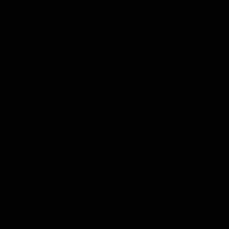
bezittingen.
Stijl en Toepassing
Met zijn klassieke ontwerp en verfijnde details past
het tv dressoir moeiteloos in verschillende
interieurstijlen, van traditioneel tot modern.
Het meubelstuk kan dienen als een opvallend
element in uw eetkamer, woonkamer of hal, waar
het zowel esthetische waarde als praktische
opbergruimte biedt.
Bovendien is het mogelijk om te kiezen uit
verschillende soorten metalen beslag, zoals brons of
geborsteld aluminium, om het dressoir verder aan te
passen aan uw persoonlijke smaak.
Eenheden in doos: 1
Boekenkast Chic Oak MD 169