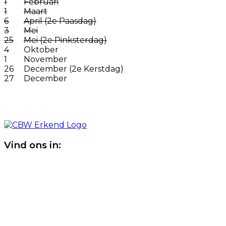
1
Februari
1
Maart
6
April (2e Paasdag)
3
Mei
25
Mei (2e Pinksterdag)
4
Oktober
1
November
26
December (2e Kerstdag)
27
December
Vind ons in: