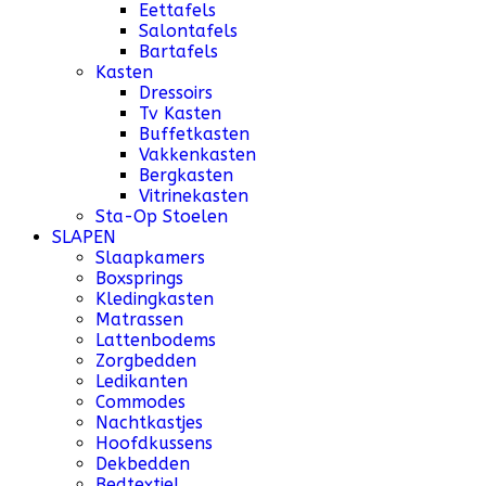
Eettafels
Salontafels
Bartafels
Kasten
Dressoirs
Tv Kasten
Buffetkasten
Vakkenkasten
Bergkasten
Vitrinekasten
Sta-Op Stoelen
SLAPEN
Slaapkamers
Boxsprings
Kledingkasten
Matrassen
Lattenbodems
Zorgbedden
Ledikanten
Commodes
Nachtkastjes
Hoofdkussens
Dekbedden
Bedtextiel