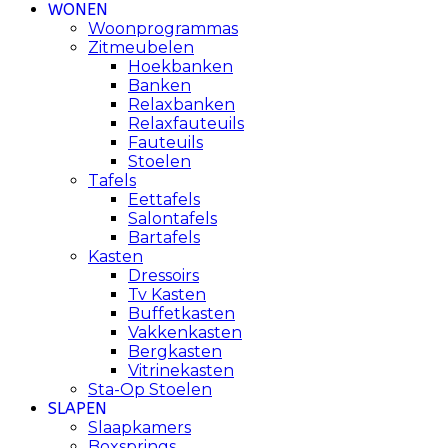
WONEN
Woonprogrammas
Zitmeubelen
Hoekbanken
Banken
Relaxbanken
Relaxfauteuils
Fauteuils
Stoelen
Tafels
Eettafels
Salontafels
Bartafels
Kasten
Dressoirs
Tv Kasten
Buffetkasten
Vakkenkasten
Bergkasten
Vitrinekasten
Sta-Op Stoelen
SLAPEN
Slaapkamers
Boxsprings