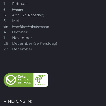
1
Februari
1
Maart
6
April (2e Paasdag)
3
Mei
25
Mei (2e Pinksterdag)
4
Oktober
1
November
26
December (2e Kerstdag)
27
December
VIND ONS IN: