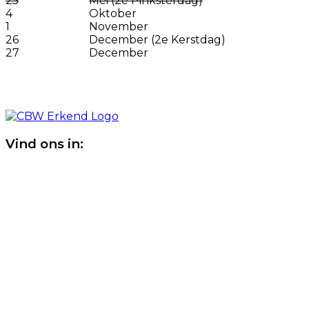
25
Mei (2e Pinksterdag)
4
Oktober
1
November
26
December (2e Kerstdag)
27
December
Vind ons in: