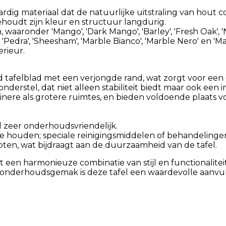
rdig materiaal dat de natuurlijke uitstraling van hout 
houdt zijn kleur en structuur langdurig.
aaronder 'Mango', 'Dark Mango', 'Barley', 'Fresh Oak', 'Noir'
', 'Pedra', 'Sheesham', 'Marble Bianco', 'Marble Nero' en '
rieur.
 tafelblad met een verjongde rand, wat zorgt voor een 
erstel, dat niet alleen stabiliteit biedt maar ook een 
inere als grotere ruimtes, en bieden voldoende plaats 
l zeer onderhoudsvriendelijk.
 houden; speciale reinigingsmiddelen of behandelingen 
oten, wat bijdraagt aan de duurzaamheid van de tafel.
een harmonieuze combinatie van stijl en functionaliteit
 onderhoudsgemak is deze tafel een waardevolle aanvull