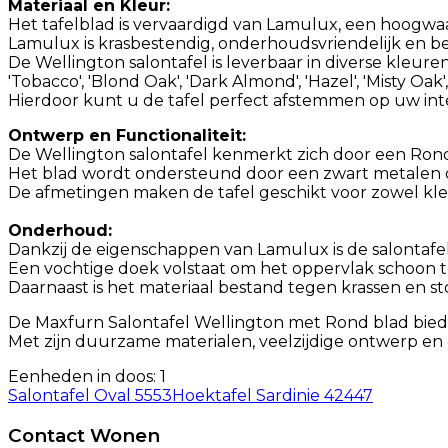
Materiaal en Kleur:
Het tafelblad is vervaardigd van Lamulux, een hoogwaa
Lamulux is krasbestendig, onderhoudsvriendelijk en be
De Wellington salontafel is leverbaar in diverse kleuren, w
'Tobacco', 'Blond Oak', 'Dark Almond', 'Hazel', 'Misty Oak
Hierdoor kunt u de tafel perfect afstemmen op uw inte
Ontwerp en Functionaliteit:
De Wellington salontafel kenmerkt zich door een Rond
Het blad wordt ondersteund door een zwart metalen ond
De afmetingen maken de tafel geschikt voor zowel kle
Onderhoud:
Dankzij de eigenschappen van Lamulux is de salontafe
Een vochtige doek volstaat om het oppervlak schoon te
Daarnaast is het materiaal bestand tegen krassen en st
De Maxfurn Salontafel Wellington met Rond blad biedt 
Met zijn duurzame materialen, veelzijdige ontwerp en
Eenheden in doos: 1
Salontafel Oval 5553
Hoektafel Sardinie 42447
Contact Wonen