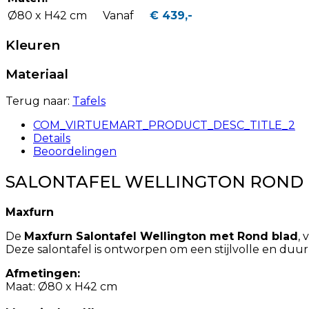
Ø80 x H42 cm
Vanaf
€ 439,-
Kleuren
Materiaal
Terug naar:
Tafels
COM_VIRTUEMART_PRODUCT_DESC_TITLE_2
Details
Beoordelingen
SALONTAFEL WELLINGTON ROND
Maxfurn
De
Maxfurn Salontafel Wellington met Rond blad
,
Deze salontafel is ontworpen om een stijlvolle en duurz
Afmetingen:
Maat: Ø80 x H42 cm