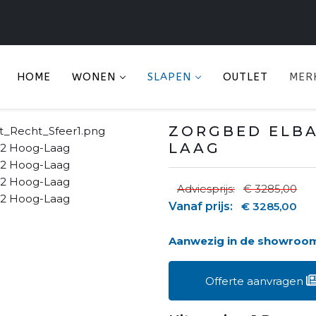
HOME
WONEN
SLAPEN
OUTLET
MER
ZORGBED ELBA
LAAG
Adviesprijs:
€ 3285,00
Vanaf prijs:
€ 3285,00
Aanwezig in de showroo
Offerte aanvragen