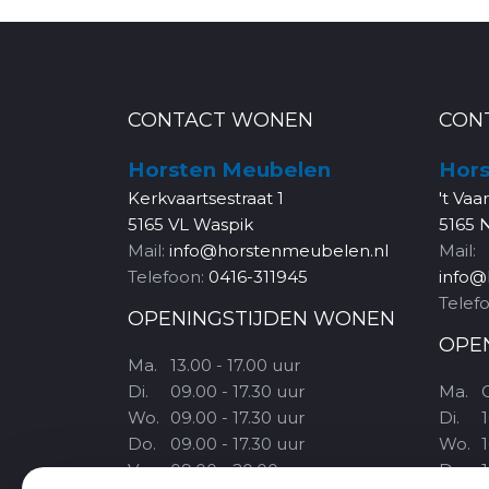
CONTACT WONEN
CON
Horsten Meubelen
Hors
Kerkvaartsestraat 1
't Vaa
5165 VL Waspik
5165 
Mail:
info@horstenmeubelen.nl
Mail:
Telefoon:
0416-311945
info@
Telef
OPENINGSTIJDEN WONEN
OPE
Ma.
13.00 - 17.00 uur
Di.
09.00 - 17.30 uur
Ma.
Wo.
09.00 - 17.30 uur
Di.
1
Do.
09.00 - 17.30 uur
Wo.
1
Vr.
09.00 - 20.00 uur
Do.
1