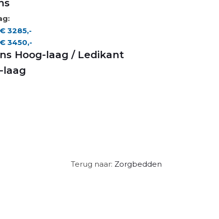
ns
ag:
€ 3285,-
€ 3450,-
ons Hoog-laag / Ledikant
-laag
Terug naar:
Zorgbedden