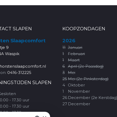
TACT SLAPEN
KOOPZONDAGEN
ten Slaapcomfort
2026
rtje 9
11
Januari
NA Waspik
1
Februari
1
Maart
horstenslaapcomfort.nl
6
April (2e Paasdag)
oon:
0416-312225
3
Mei
25
Mei (2e Pinksterdag)
NINGSTIJDEN SLAPEN
4
Oktober
1
November
Gesloten
26
December (2e Kerstdag
0.00 - 17.30 uur
27
December
0.00 - 17.30 uur
0.00 - 17.30 uur