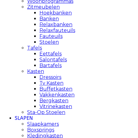
Woonprogrammas
Zitmeubelen
Hoekbanken
Banken
Relaxbanken
Relaxfauteuils
Fauteuils
Stoelen
Tafels
Eettafels
Salontafels
Bartafels
Kasten
Dressoirs
Tv Kasten
Buffetkasten
Vakkenkasten
Bergkasten
Vitrinekasten
Sta-Op Stoelen
SLAPEN
Slaapkamers
Boxsprings
Kledingkasten