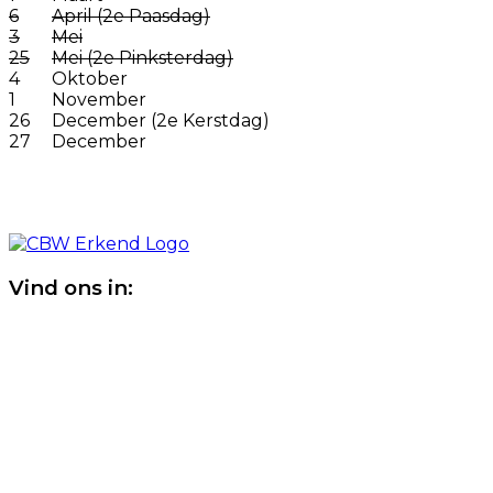
6
April (2e Paasdag)
3
Mei
25
Mei (2e Pinksterdag)
4
Oktober
1
November
26
December (2e Kerstdag)
27
December
Vind ons in: