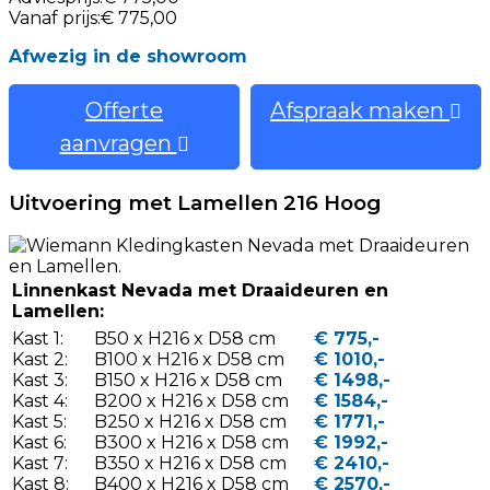
Vanaf prijs:
€ 775,00
Afwezig in de showroom
Offerte
Afspraak maken
aanvragen
Uitvoering met Lamellen 216 Hoog
Linnenkast Nevada met Draaideuren en
Lamellen:
Kast 1:
B50 x H216 x D58 cm
€ 775,-
Kast 2:
B100 x H216 x D58 cm
€ 1010,-
Kast 3:
B150 x H216 x D58 cm
€ 1498,-
Kast 4:
B200 x H216 x D58 cm
€ 1584,-
Kast 5:
B250 x H216 x D58 cm
€ 1771,-
Kast 6:
B300 x H216 x D58 cm
€ 1992,-
Kast 7:
B350 x H216 x D58 cm
€ 2410,-
Kast 8:
B400 x H216 x D58 cm
€ 2570,-