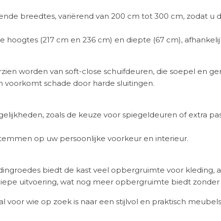
illende breedtes, variërend van 200 cm tot 300 cm, zodat u 
e hoogtes (217 cm en 236 cm) en diepte (67 cm), afhankel
ien worden van soft-close schuifdeuren, die soepel en geru
en voorkomt schade door harde sluitingen.
gelijkheden, zoals de keuze voor spiegeldeuren of extra 
stemmen op uw persoonlijke voorkeur en interieur.
edingroedes biedt de kast veel opbergruimte voor kleding,
 diepe uitvoering, wat nog meer opbergruimte biedt zonder
 voor wie op zoek is naar een stijlvol en praktisch meubel