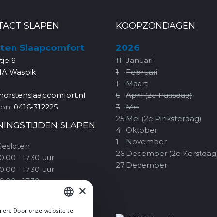
TACT SLAPEN
KOOPZONDAGEN
ten Slaapcomfort
2026
rtje 9
11
Januari
NA Waspik
1
Februari
1
Maart
horstenslaapcomfort.nl
6
April (2e Paasdag)
oon:
0416-312225
3
Mei
25
Mei (2e Pinksterdag)
NINGSTIJDEN SLAPEN
4
Oktober
1
November
Gesloten
26
December (2e Kerstdag
0.00 - 17.30 uur
27
December
0.00 - 17.30 uur
0.00 - 17.30 uur
×
10.00 - 20.00 uur
09.30 - 17.00 uur
ren. Door onze website te
1.00 - 17.00 uur