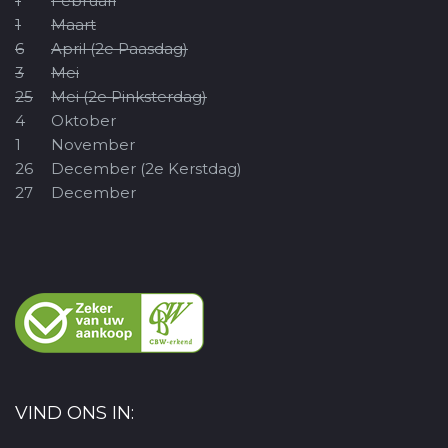
1
Februari
1
Maart
6
April (2e Paasdag)
3
Mei
25
Mei (2e Pinksterdag)
4
Oktober
1
November
26
December (2e Kerstdag)
27
December
VIND ONS IN: