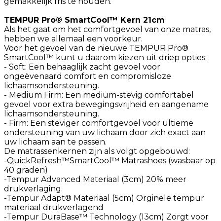
gemakkelijk fris te houden.
TEMPUR Pro® SmartCool™ Kern 21cm
Als het gaat om het comfortgevoel van onze matras,
hebben we allemaal een voorkeur.
Voor het gevoel van de nieuwe TEMPUR Pro®
SmartCool™ kunt u daarom kiezen uit driep opties:
- Soft: Een behaaglijk zacht gevoel voor
ongeëvenaard comfort en compromisloze
lichaamsondersteuning.
- Medium Firm: Een medium-stevig comfortabel
gevoel voor extra bewegingsvrijheid en aangename
lichaamsondersteuning.
- Firm: Een steviger comfortgevoel voor ultieme
ondersteuning van uw lichaam door zich exact aan
uw lichaam aan te passen.
De matrassenkernen zijn als volgt opgebouwd:
-QuickRefresh™️SmartCool™ Matrashoes (wasbaar op
40 graden)
-Tempur Advanced Materiaal (3cm) 20% meer
drukverlaging.
-Tempur Adapt® Materiaal (5cm) Orginele tempur
materiaal drukverlagend
-Tempur DuraBase™ Technology (13cm) Zorgt voor