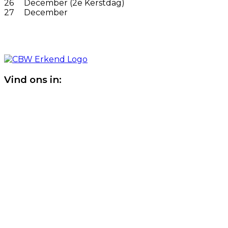
26
December (2e Kerstdag)
27
December
Vind ons in: