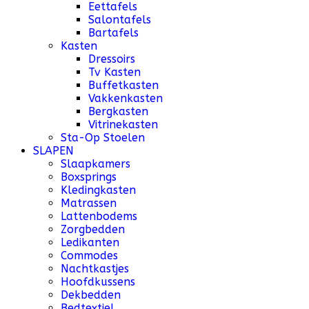
Eettafels
Salontafels
Bartafels
Kasten
Dressoirs
Tv Kasten
Buffetkasten
Vakkenkasten
Bergkasten
Vitrinekasten
Sta-Op Stoelen
SLAPEN
Slaapkamers
Boxsprings
Kledingkasten
Matrassen
Lattenbodems
Zorgbedden
Ledikanten
Commodes
Nachtkastjes
Hoofdkussens
Dekbedden
Bedtextiel