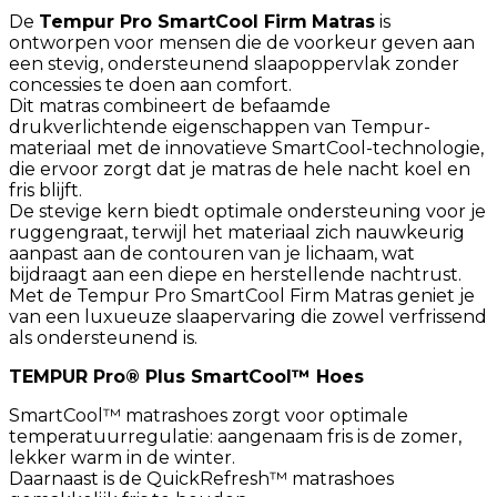
De
Tempur Pro SmartCool Firm
Matras
is
ontworpen voor mensen die de voorkeur geven aan
een stevig, ondersteunend slaapoppervlak zonder
concessies te doen aan comfort.
Dit matras combineert de befaamde
drukverlichtende eigenschappen van Tempur-
materiaal met de innovatieve SmartCool-technologie,
die ervoor zorgt dat je matras de hele nacht koel en
fris blijft.
De stevige kern biedt optimale ondersteuning voor je
ruggengraat, terwijl het materiaal zich nauwkeurig
aanpast aan de contouren van je lichaam, wat
bijdraagt aan een diepe en herstellende nachtrust.
Met de Tempur Pro SmartCool Firm Matras geniet je
van een luxueuze slaapervaring die zowel verfrissend
als ondersteunend is.
TEMPUR Pro® Plus SmartCool™ Hoes
SmartCool™ matrashoes zorgt voor optimale
temperatuurregulatie: aangenaam fris is de zomer,
lekker warm in de winter.
Daarnaast is de QuickRefresh™️ matrashoes