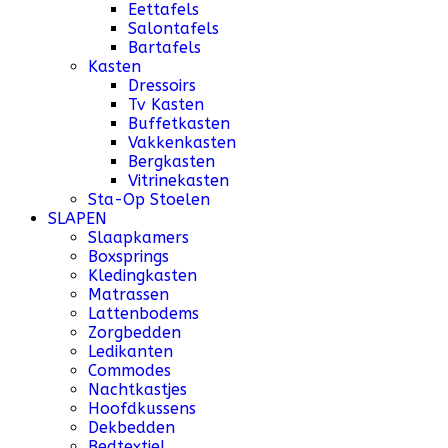
Eettafels
Salontafels
Bartafels
Kasten
Dressoirs
Tv Kasten
Buffetkasten
Vakkenkasten
Bergkasten
Vitrinekasten
Sta-Op Stoelen
SLAPEN
Slaapkamers
Boxsprings
Kledingkasten
Matrassen
Lattenbodems
Zorgbedden
Ledikanten
Commodes
Nachtkastjes
Hoofdkussens
Dekbedden
Bedtextiel