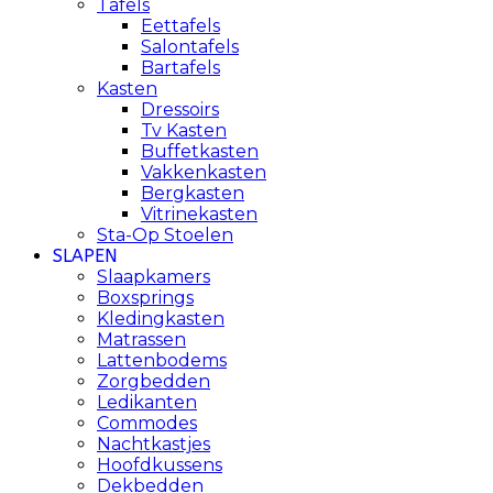
Tafels
Eettafels
Salontafels
Bartafels
Kasten
Dressoirs
Tv Kasten
Buffetkasten
Vakkenkasten
Bergkasten
Vitrinekasten
Sta-Op Stoelen
SLAPEN
Slaapkamers
Boxsprings
Kledingkasten
Matrassen
Lattenbodems
Zorgbedden
Ledikanten
Commodes
Nachtkastjes
Hoofdkussens
Dekbedden