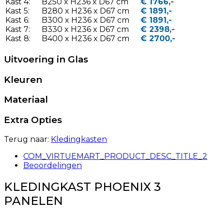
Kast 4:
B250 x H236 x D67 cm
€ 1766,-
Kast 5:
B280 x H236 x D67 cm
€ 1891,-
Kast 6:
B300 x H236 x D67 cm
€ 1891,-
Kast 7:
B330 x H236 x D67 cm
€ 2398,-
Kast 8:
B400 x H236 x D67 cm
€ 2700,-
Uitvoering in Glas
Kleuren
Materiaal
Extra Opties
Terug naar:
Kledingkasten
COM_VIRTUEMART_PRODUCT_DESC_TITLE_2
Beoordelingen
KLEDINGKAST PHOENIX 3
PANELEN