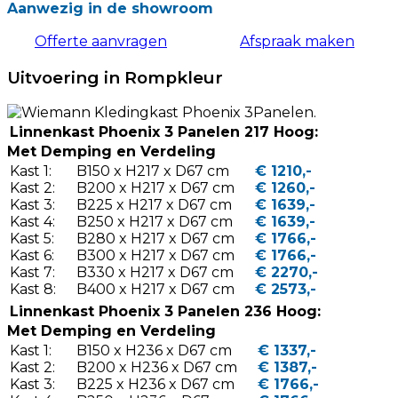
Aanwezig in de showroom
Offerte aanvragen
Afspraak maken
Uitvoering in Rompkleur
Linnenkast Phoenix 3 Panelen 217 Hoog:
Met Demping en Verdeling
Kast 1:
B150 x H217 x D67 cm
€ 1210,-
Kast 2:
B200 x H217 x D67 cm
€ 1260,-
Kast 3:
B225 x H217 x D67 cm
€ 1639,-
Kast 4:
B250 x H217 x D67 cm
€ 1639,-
Kast 5:
B280 x H217 x D67 cm
€ 1766,-
Kast 6:
B300 x H217 x D67 cm
€ 1766,-
Kast 7:
B330 x H217 x D67 cm
€ 2270,-
Kast 8:
B400 x H217 x D67 cm
€ 2573,-
Linnenkast Phoenix 3 Panelen 236 Hoog:
Met Demping en Verdeling
Kast 1:
B150 x H236 x D67 cm
€ 1337,-
Kast 2:
B200 x H236 x D67 cm
€ 1387,-
Kast 3:
B225 x H236 x D67 cm
€ 1766,-