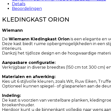
Details
Beoordelingen
KLEDINGKAST ORION
Wiemann
De
Wiemann Kledingkast Orion
is een elegante en v
Deze kast biedt ruime opbergmogelijkheden in een stij
interieurs.
Dankzij het tijdloze design en de hoogwaardige mater
Aanpasbare configuratie:
Verkrijgbaar in diverse breedtes (150 cm tot 300 cm) e
Materialen en afwerking:
Kies uit 6 stijlvolle kleuren, zoals Wit, Ruw Eiken, Truff
Optioneel kunnen spiegel- of glaspanelen aan de deur
Indeling:
De kast is voorzien van verstelbare planken, kledingro
broekenhouder.
Hierdoor kunt u de binnenkant volledig naar wens aan