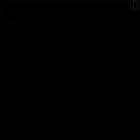
Wonen 0416 311945
Slapen 0416 312225
HOME
WONEN
SLAPEN
OUTLET
MERKEN
OVER ONS
CONTACT
POLYPREEN BOXSPRING