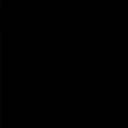
Za.
09.30 - 17.00 uur
Zo.
11.00 - 17.00 uur
Alleen op Koopzondagen
KOOPZONDAGEN
2026
11
Januari
1
Februari
1
Maart
6
April (2e Paasdag)
3
Mei
25
Mei (2e Pinksterdag)
4
Oktober
1
November
26
December (2e Kerstdag)
27
December