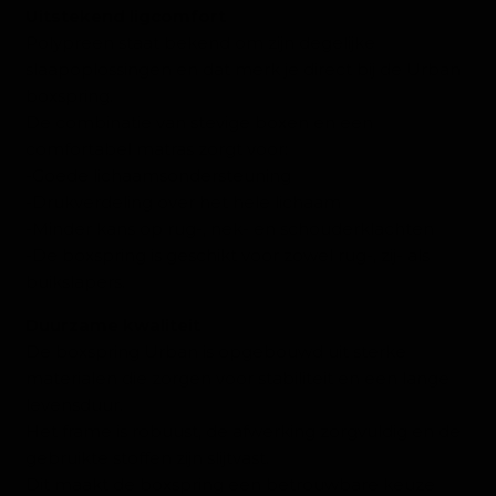
Uitstekend ligcomfort
Polypreen staat bekend om zijn degelijke
slaapoplossingen en dat merk je direct bij de Urban
boxspring.
De combinatie van stevige boxen en een
comfortabel matras zorgt voor:
-Goede lichaamsondersteuning
-Drukverdeling over het hele lichaam
-Minder kans op rug-, nek- en schouderklachten
-De boxspring is geschikt voor zowel rug-, zij- als
buikslapers.
Duurzame kwaliteit
De boxspring Urban is opgebouwd uit sterke
materialen die zorgen voor stabiliteit en een lange
levensduur.
Het frame is robuust, de afwerking zorgvuldig en de
gebruikte stoffen zijn slijtvast.
Dit maakt de boxspring een betrouwbare keuze