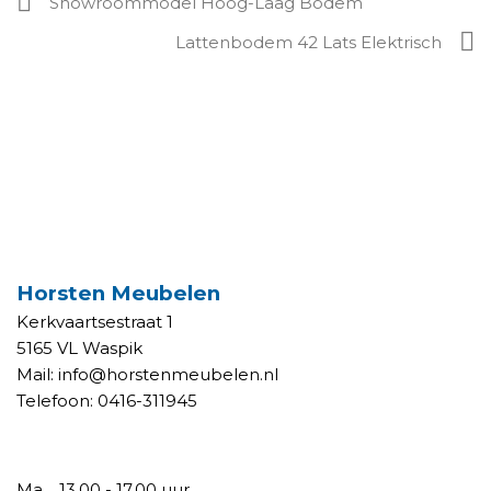
Showroommodel Hoog-Laag Bodem
Lattenbodem 42 Lats Elektrisch
CONTACT WONEN
Horsten Meubelen
Kerkvaartsestraat 1
5165 VL Waspik
Mail:
info@horstenmeubelen.nl
Telefoon:
0416-311945
OPENINGSTIJDEN WONEN
Ma.
13.00 - 17.00 uur