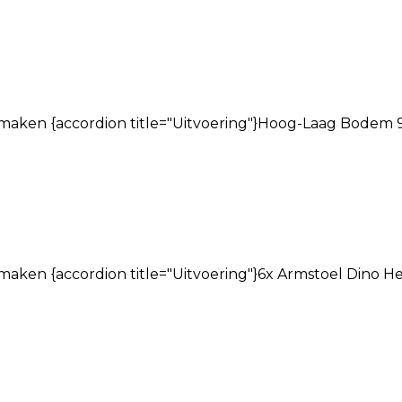
maken {accordion title="Uitvoering"}Hoog-Laag Bodem 
aken {accordion title="Uitvoering"}6x Armstoel Dino H