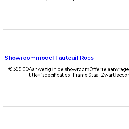
Showroommodel Fauteuil Roos
€ 399,00
Aanwezig in de showroomOfferte aanvragen 
title="specificaties"}Frame:Staal Zwart{accord