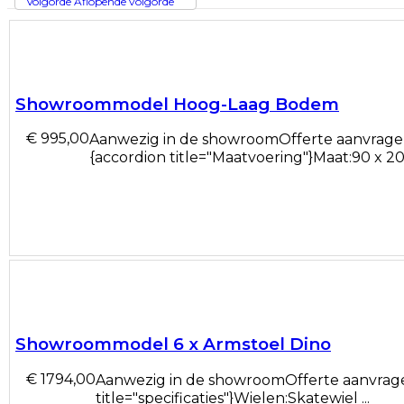
Volgorde Aflopende volgorde
Showroommodel Hoog-Laag Bodem
€ 995,00
Aanwezig in de showroomOfferte aanvragen
{accordion title="Maatvoering"}Maat:90 x 200
Showroommodel 6 x Armstoel Dino
€ 1794,00
Aanwezig in de showroomOfferte aanvragen
title="specificaties"}Wielen:Skatewiel ...