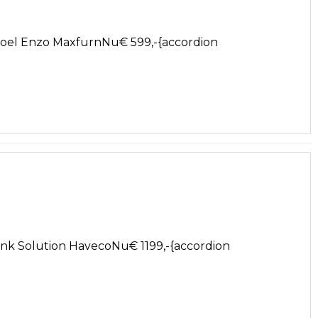
toel Enzo MaxfurnNu€ 599,-{accordion
ank Solution HavecoNu€ 1199,-{accordion