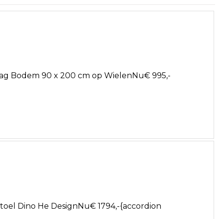
Laag Bodem 90 x 200 cm op WielenNu€ 995,-
toel Dino He DesignNu€ 1794,-{accordion