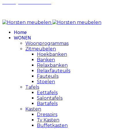
Privacy Voorwaarden
Review Policy
Home
WONEN
Woonprogrammas
Zitmeubelen
Hoekbanken
Banken
Relaxbanken
Relaxfauteuils
Fauteuils
Stoelen
Tafels
Eettafels
Salontafels
Bartafels
Kasten
Dressoirs
Tv Kasten
Buffetkasten