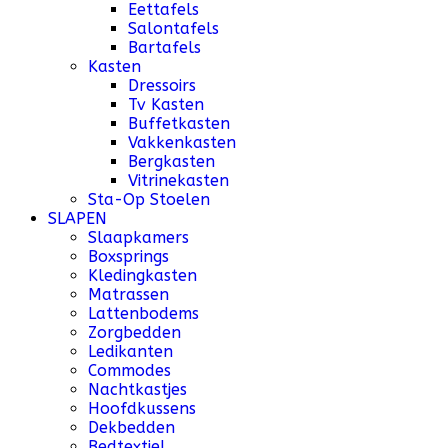
Eettafels
Salontafels
Bartafels
Kasten
Dressoirs
Tv Kasten
Buffetkasten
Vakkenkasten
Bergkasten
Vitrinekasten
Sta-Op Stoelen
SLAPEN
Slaapkamers
Boxsprings
Kledingkasten
Matrassen
Lattenbodems
Zorgbedden
Ledikanten
Commodes
Nachtkastjes
Hoofdkussens
Dekbedden
Bedtextiel