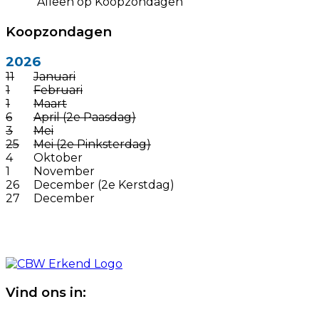
Alleen op Koopzondagen
Koopzondagen
2026
11
Januari
1
Februari
1
Maart
6
April (2e Paasdag)
3
Mei
25
Mei (2e Pinksterdag)
4
Oktober
1
November
26
December (2e Kerstdag)
27
December
Vind ons in: