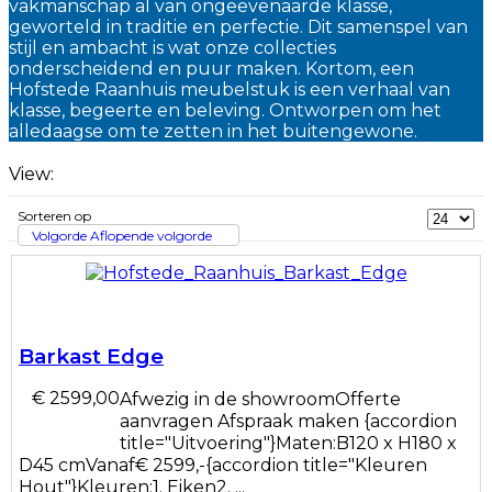
vakmanschap al van ongeëvenaarde klasse,
geworteld in traditie en perfectie. Dit samenspel van
stijl en ambacht is wat onze collecties
onderscheidend en puur maken. Kortom, een
Hofstede Raanhuis meubelstuk is een verhaal van
klasse, begeerte en beleving. Ontworpen om het
alledaagse om te zetten in het buitengewone.
View:
Sorteren op
Volgorde Aflopende volgorde
Barkast Edge
€ 2599,00
Afwezig in de showroomOfferte
aanvragen Afspraak maken {accordion
title="Uitvoering"}Maten:B120 x H180 x
D45 cmVanaf€ 2599,-{accordion title="Kleuren
Hout"}Kleuren:1. Eiken2. ...