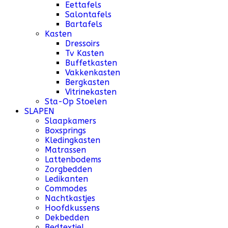
Eettafels
Salontafels
Bartafels
Kasten
Dressoirs
Tv Kasten
Buffetkasten
Vakkenkasten
Bergkasten
Vitrinekasten
Sta-Op Stoelen
SLAPEN
Slaapkamers
Boxsprings
Kledingkasten
Matrassen
Lattenbodems
Zorgbedden
Ledikanten
Commodes
Nachtkastjes
Hoofdkussens
Dekbedden
Bedtextiel