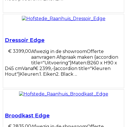
Dressoir Edge
€ 3399,00
Afwezig in de showroomOfferte
aanvragen Afspraak maken {accordion
title="Uitvoering"}Maten:B260 x H90 x
D45 cmVanaf€ 2399,-{accordion title="Kleuren
Hout"}Kleuren:1. Eiken2. Black ...
Broodkast Edge
€ 2835,00
Afwezig in de showroomOfferte