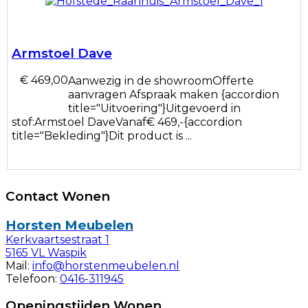
Armstoel Dave
€ 469,00
Aanwezig in de showroomOfferte
aanvragen Afspraak maken {accordion
title="Uitvoering"}Uitgevoerd in
stof:Armstoel DaveVanaf€ 469,-{accordion
title="Bekleding"}Dit product is ...
Contact Wonen
Horsten Meubelen
Kerkvaartsestraat 1
5165 VL Waspik
Mail:
info@horstenmeubelen.nl
Telefoon:
0416-311945
Openingstijden Wonen