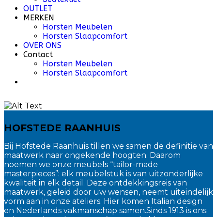
OUTLET
MERKEN
Horsten Meubelen
Horsten Slaapcomfort
OVER ONS
Contact
Horsten Meubelen
Horsten Slaapcomfort
HOFSTEDE RAANHUIS
Bij Hofstede Raanhuis tillen we samen de definitie van
maatwerk naar ongekende hoogten. Daarom
noemen we onze meubels “tailor-made
masterpieces”: elk meubelstuk is van uitzonderlijke
kwaliteit in elk detail. Deze ontdekkingsreis van
maatwerk, geleid door uw wensen, neemt uiteindelijk
vorm aan in onze ateliers. Hier komen Italian design
en Nederlands vakmanschap samen.Sinds 1913 is ons