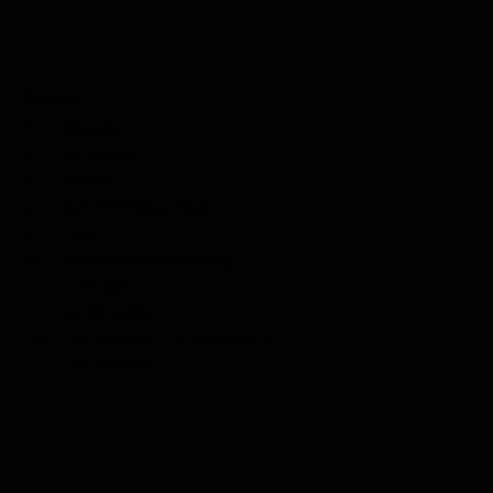
KOOPZONDAGEN
2026
11
Januari
1
Februari
1
Maart
6
April (2e Paasdag)
3
Mei
25
Mei (2e Pinksterdag)
4
Oktober
1
November
26
December (2e Kerstdag)
27
December