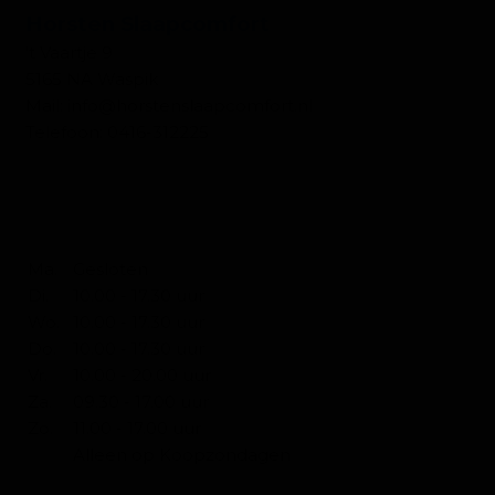
Horsten Slaapcomfort
't Vaartje 9
5165 NA Waspik
Mail:
info@horstenslaapcomfort.nl
Telefoon:
0416-312225
OPENINGSTIJDEN SLAPEN
Ma.
Gesloten
Di.
10.00 - 17.30 uur
Wo.
10.00 - 17.30 uur
Do.
10.00 - 17.30 uur
Vr.
10.00 - 20.00 uur
Za.
09.30 - 17.00 uur
Zo.
11.00 - 17.00 uur
Alleen op Koopzondagen