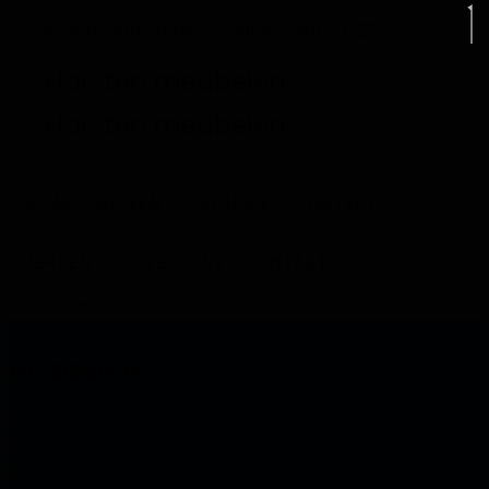
Wonen 0416 311945
Slapen 0416 312225
HOME
WONEN
SLAPEN
OUTLET
MERKEN
OVER ONS
CONTACT
HE DESIGN
HE Design is een toonaangevend Nederlands
meubelmerk dat bekend staat om zijn hoogwaardige
stoelen en eetkamerbanken. Elk stuk wordt met de