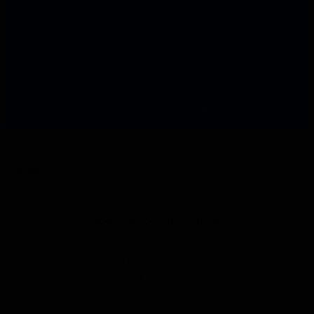
hand gemaakt door vakmensen in Nederland, waarbij
veel aandacht wordt besteed aan kwaliteit en detail. De
collectie omvat diverse modellen, waaronder luxe
eetkamerstoelen en comfortabele eetkamerbanken,
beschikbaar in verschillende leersoorten en stoffen.
Deze meubelen combineren functionaliteit met
esthetisch design, perfect passend bij zowel moderne
als klassieke interieurs.
VIEW:
Volgorde Aflopende volgorde
Gesorteerd artikelnaam
Artikelprijs