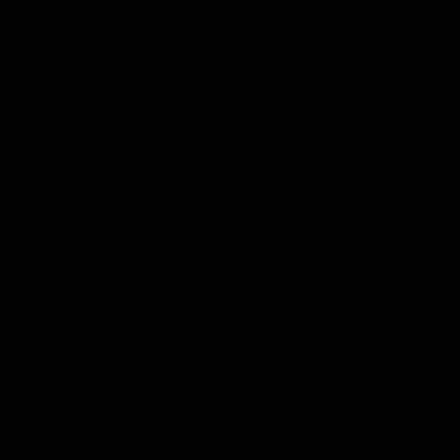
5165 VL Waspik
Mail:
info@horstenmeubelen.nl
Telefoon:
0416-311945
OPENINGSTIJDEN WONEN
Ma.
13.00 - 17.00 uur
Di.
09.00 - 17.30 uur
Wo.
09.00 - 17.30 uur
Do.
09.00 - 17.30 uur
Vr.
09.00 - 20.00 uur
Za.
09.30 - 17.00 uur
Zo.
11.00 - 17.00 uur
Alleen op Koopzondagen
CONTACT SLAPEN