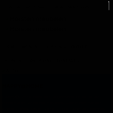
Wonen 0416 311945
Slapen 0416 312225
HOME
WONEN
SLAPEN
OUTLET
MERKEN
OVER ONS
CONTACT
HAPPY@HOME
Happy@Home biedt een uitgebreide collectie van
moderne en landelijke meubels, waaronder banken,
stoelen, tafels, kasten, verlichting en woonaccessoires.