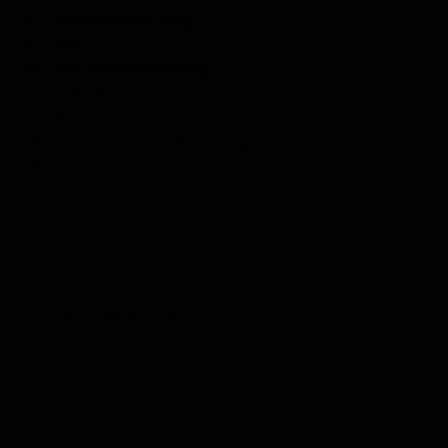
6
April (2e Paasdag)
3
Mei
25
Mei (2e Pinksterdag)
4
Oktober
1
November
26
December (2e Kerstdag)
27
December
VIND ONS IN: