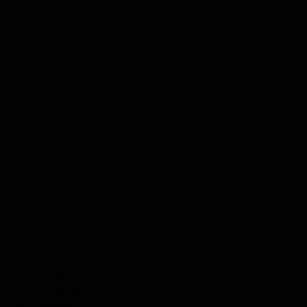
OPENINGSTIJDEN SLAPEN
Ma.
Gesloten
Di.
10.00 - 17.30 uur
Wo.
10.00 - 17.30 uur
Do.
10.00 - 17.30 uur
Vr.
10.00 - 20.00 uur
Za.
09.30 - 17.00 uur
Zo.
11.00 - 17.00 uur
Alleen op Koopzondagen
KOOPZONDAGEN
2026
11
Januari
1
Februari
1
Maart