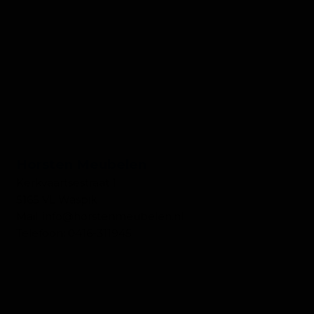
CONTACT WONEN
Horsten Meubelen
Kerkvaartsestraat 1
5165 VL Waspik
Mail:
info@horstenmeubelen.nl
Telefoon:
0416-311945
OPENINGSTIJDEN WONEN