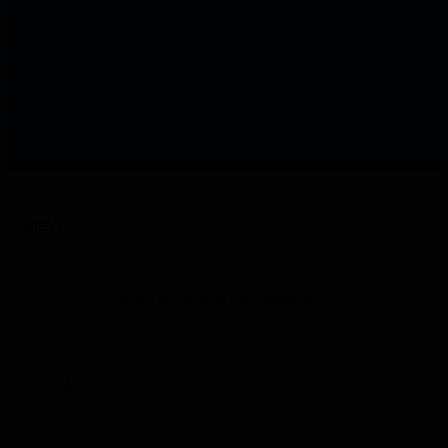
Met een focus op stijl en betaalbaarheid, streeft
Happy@Home ernaar om elke woning comfortabel en
stijlvol in te richten.
Het merk is bekend om zijn veelzijdige woonstijlen,
variërend van industrieel tot natuurlijk, en biedt
maatwerkopties voor een persoonlijke touch.
VIEW:
Volgorde Aflopende volgorde