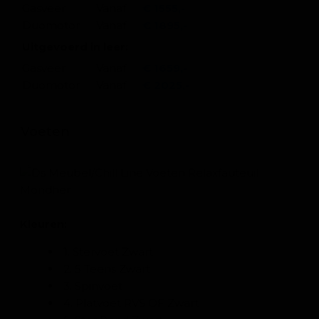
Gasveer
Vanaf
€ 1555,-
Duomotor
Vanaf
€ 1895,-
Uitgevoerd in leer:
Gasveer
Vanaf
€ 1659,-
Duomotor
Vanaf
€ 2025,-
Voeten
Kleuren:
1. Stervoet Zwart
2. 5 Teens Zwart
3. Spinvoet
4. Platvoet RVS OF Zwart