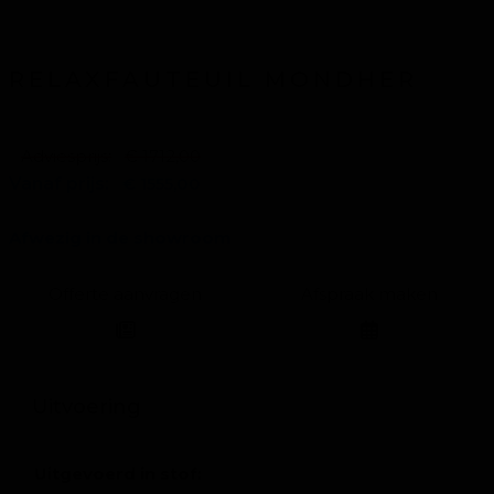
RELAXFAUTEUIL MONDHER
Adviesprijs:
€ 1712,00
Vanaf prijs:
€ 1555,00
Afwezig in de showroom
Offerte aanvragen
Afspraak maken
Uitvoering
Uitgevoerd in stof: