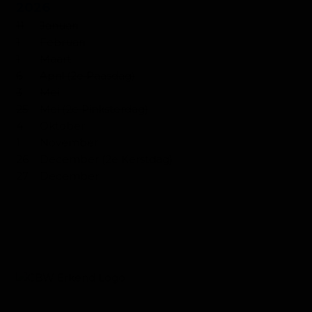
2026
11
Januari
1
Februari
1
Maart
6
April (2e Paasdag)
3
Mei
25
Mei (2e Pinksterdag)
4
Oktober
1
November
26
December (2e Kerstdag)
27
December