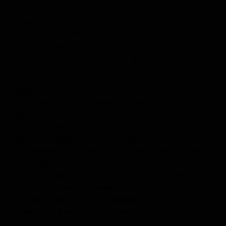
selecteren dat het beste bij uw interieur past.
Opties omvatten een vierkante industriële stalen
voet, een spinvoet, een ronde draaivoet of vierkante
en ronde eikenhouten poten.
Deze flexibiliteit stelt u in staat een fauteuil samen te
stellen die perfect aansluit bij uw stijl en wensen.
Conclusie
De Relaxfauteuil Mondher van Chill-Line by DS
Meubel is een stijlvolle en comfortabele toevoeging
aan elk interieur.
Met zijn hoogwaardige materialen, diverse
personalisatiemogelijkheden en het vakmanschap
van Nederlandse bodem, biedt deze fauteuil een
perfecte balans tussen design en functionaliteit.
Of u nu op zoek bent naar een statement piece of
een aanvulling op uw bestaande interieur, de
Relaxfauteuil Mondher voldoet aan al uw wensen op
het gebied van comfort en stijl.