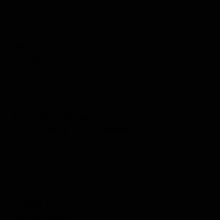
OPENINGSTIJDEN WONEN
Ma.
13.00 - 17.00 uur
Di.
09.00 - 17.30 uur
Wo.
09.00 - 17.30 uur
Do.
09.00 - 17.30 uur
Vr.
09.00 - 20.00 uur
Za.
09.30 - 17.00 uur
Zo.
11.00 - 17.00 uur
Alleen op Koopzondagen
CONTACT SLAPEN
Horsten Slaapcomfort
't Vaartje 9
5165 NA Waspik