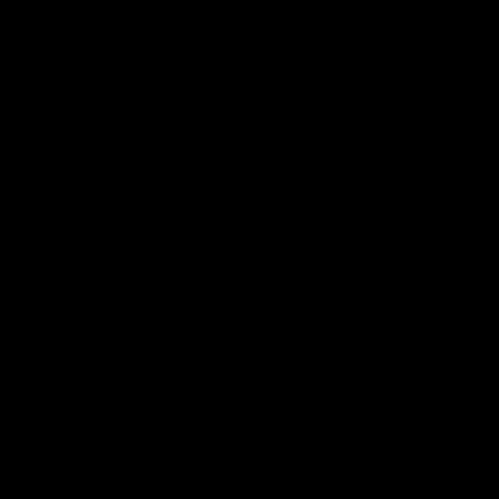
Mail:
info@horstenslaapcomfort.nl
Telefoon:
0416-312225
OPENINGSTIJDEN SLAPEN
Ma.
Gesloten
Di.
10.00 - 17.30 uur
Wo.
10.00 - 17.30 uur
Do.
10.00 - 17.30 uur
Vr.
10.00 - 20.00 uur
Za.
09.30 - 17.00 uur
Zo.
11.00 - 17.00 uur
Alleen op Koopzondagen
KOOPZONDAGEN