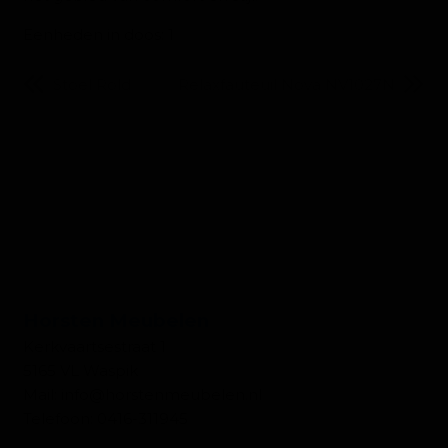
Eenheden in doos: 1
Stoel Rold
Relaxfauteuil Nova NV1027N
CONTACT WONEN
Horsten Meubelen
Kerkvaartsestraat 1
5165 VL Waspik
Mail:
info@horstenmeubelen.nl
Telefoon:
0416-311945