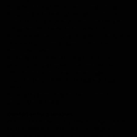
De fauteuil is beschikbaar in een breed scala aan
hoogwaardige bekledingsmaterialen, waaronder
luxe stoffen en diverse leersoorten zoals Kenia leer,
vintage leer, Africa leder en eco-leder Bull.
Deze variëteit stelt u in staat de fauteuil volledig af te
stemmen op uw persoonlijke smaak en het
bestaande interieur.
De aandacht voor detail komt tot uiting in de
afwerkingsmogelijkheden, zoals verschillende
stiknaden en biezen, waaronder een open
vouwnaad (lang of kort), dichte kapnaad of plat
stiksel.
Deze opties geven de fauteuil een unieke en
persoonlijke uitstraling.
Comfort en Functionaliteit
Ontworpen met het oog op ultiem loungecomfort,
biedt de Relaxfauteuil Mondher een diepe en
ergonomische zit die uitnodigt tot ontspannen.