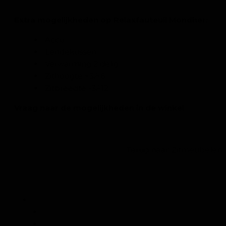
Extra mogelijkheden op Relaxfauteuil Mondher:
Accu
Lendekussen
Verwarming 2 delig
Zithoogte +3/+6
Zitbreedte -3/-12
Vraag naar de mogelijkheden in de winkel
Terug naar:
Zitmeubelen