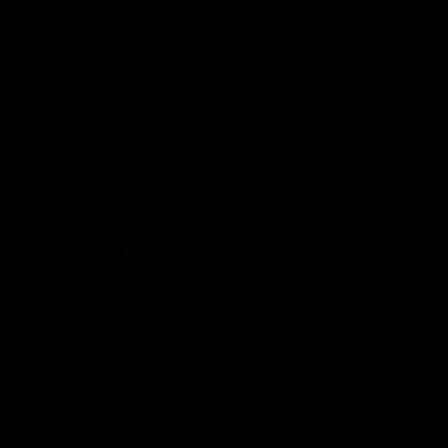
5. Ster Rond Zwart
6. Voet Metaal
7. Schijf Rond Zwart
8. Ster Plat
9. Voet Hout
10. Schijf Vierkant Zwart
11. Beton Vierkant
12. Voet Hout Gebrand
Bekleding
Dit product is verkrijgbaar in een breed scala aan
stoffen, microleder en leersoorten, en kan volledig
naar uw wens worden samengesteld.
Stof is een zachte, ademende keuze die
comfort biedt voor langdurig gebruik. Met
een breed scala aan kleuren en patronen