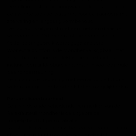
De vulling bestaat uit hoogwaardig koudschuim met
een zachte toplaag, wat zorgt voor een aangename
zitervaring en langdurig vormbehoud.
De fauteuil is uitgerust met een metalen draaivoet,
waardoor een 360 graden rotatie mogelijk is en
flexibiliteit in gebruik wordt gegarandeerd.
Voor extra comfort is de Mondher verkrijgbaar met
zowel handmatige als elektrische relaxfuncties,
inclusief een uitklapbare voetensteun voor optimale
beenondersteuning.
Een draadloze bediening met een accu die tot drie
weken meegaat, behoort ook tot de mogelijkheden.
Personaliseerbaarheid
Een van de onderscheidende kenmerken van de
Relaxfauteuil Mondher is de uitgebreide
mogelijkheid tot personalisatie.
Naast de keuze uit diverse bekledingsmaterialen en
afwerkingen, kunt u ook het type onderstel