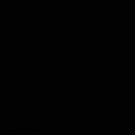
past het perfect in elke interieurstijl.
Bovendien is stof een budgetvriendelijke
optie.
Microleder heeft de uitstraling van echt
leer tegen een lagere prijs. Het is eenvoudig
schoon te maken, bestand tegen vlekken en
gaat lang mee. Microleder is een duurzame
keuze die een moderne touch geeft aan je
meubels.
Leer is een prachtige, duurzame keuze die
een rijke uitstraling geeft aan je meubels. Het
verbetert met de leeftijd, biedt ongeëvenaard
comfort en is bestand tegen krassen en
vlekken. Leer is een investering die jarenlang
meegaat.
Extra Opties