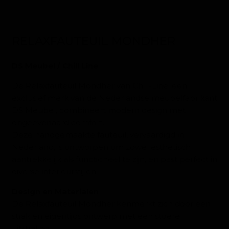
RELAXFAUTEUIL MONDHER
DS Meubel / Chill Line
De Relaxfauteuil Mondher van Chill-Line, een
exclusief merk van de Nederlandse meubelfabrikant
DS Meubel, combineert modern design met
ongeëvenaard comfort.
Deze handgemaakte fauteuil, vervaardigd in
Nederland, is ontworpen om zowel esthetisch
aantrekkelijk als functioneel te zijn, en past perfect in
diverse interieurstijlen.
Design en Materialen
De Relaxfauteuil Mondher kenmerkt zich door een
strak en eigentijds ontwerp met een stoere
uitstraling.