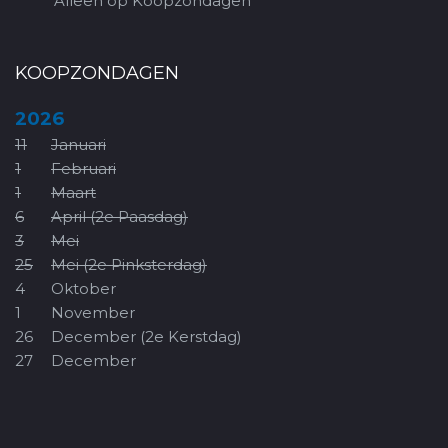
Alleen op Koopzondagen
KOOPZONDAGEN
2026
11
Januari
1
Februari
1
Maart
6
April (2e Paasdag)
3
Mei
25
Mei (2e Pinksterdag)
4
Oktober
1
November
26
December (2e Kerstdag)
27
December